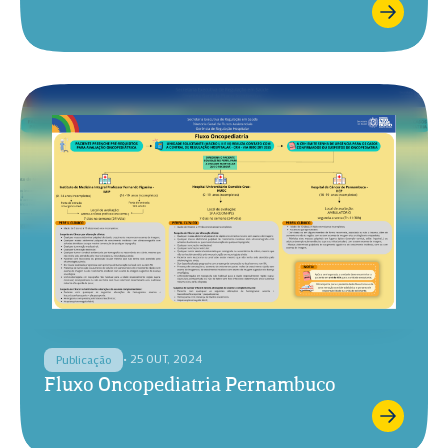
• 25 OUT, 2024
Publicação
Fluxo Oncopediatria Pernambuco